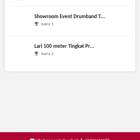
Showroom Event Drumband T...
Juara 1
Lari 100 meter Tingkat Pr...
Juara 1
info@smansalada.sch.id
05326619188